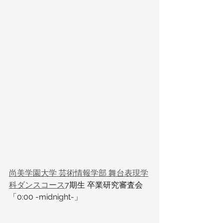
尚美学園大学 芸術情報学部 舞台表現学
科ダンスコース
7期生 卒業研究審査会
「0:00 -midnight-」