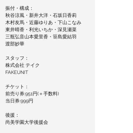
振付・構成：
秋谷涼風・新井大洋・石坂日香莉
木村友馬・近藤ゆりあ・下山こなみ
東井晴香・利光いちか・深見瀬菜
三瓶弘音山本愛里香・笹島愛結羽
渡部妙華
スタッフ：
株式会社 テイク
FAKEUNIT
チケット：
前売り券:951円(＋手数料)
当日券:999円
後援：
尚美学園大学後援会