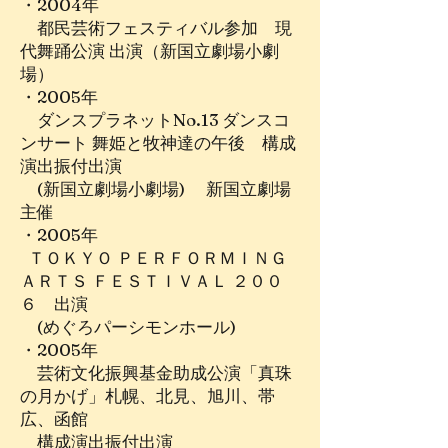
・2004年
都民芸術フェスティバル参加 現
代舞踊公演 出演（新国立劇場小劇
場）
・2005年
ダンスプラネットNo.13 ダンスコ
ンサート 舞姫と牧神達の午後 構成
演出振付出演
(新国立劇場小劇場) 新国立劇場
主催
・2005年
ＴＯＫＹＯ ＰＥＲＦＯＲＭＩＮＧ
ＡＲＴＳ ＦＥＳＴＩＶＡＬ ２００
６ 出演
(めぐろパーシモンホール)
・2005年
芸術文化振興基金助成公演「真珠
の月かげ」札幌、北見、旭川、帯
広、函館
構成演出振付出演