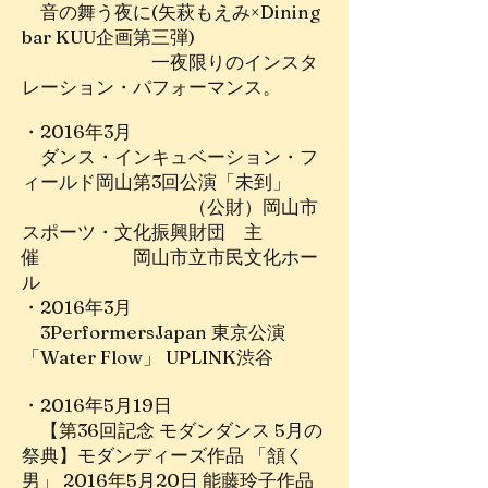
音の舞う夜に(矢萩もえみ×Dining
bar KUU企画第三弾)
一夜限りのインスタ
レーション・パフォーマンス。
・2016年3月
ダンス・インキュベーション・フ
ィールド岡山第3回公演「未到」
（公財）岡山市
スポーツ・文化振興財団 主
催 岡山市立市民文化ホー
ル
・2016年3月
3PerformersJapan 東京公演
「Water Flow」 UPLINK渋谷
・2016年5月19日
【第36回記念 モダンダンス 5月の
祭典】モダンディーズ作品 「頷く
男」 2016年5月20日 能藤玲子作品