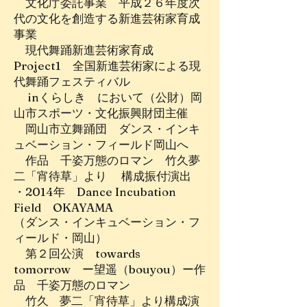
文化庁委託事業 平成２６年度次
代の文化を創造する新進芸術家育成
事業
現代舞踊新進芸術家育成
Project1 全国新進芸術家による現
代舞踊フェスティバル
inくらしき において（公財）岡
山市スポーツ・文化振興財団主催
岡山市立舞踊団 ダンス・インキ
ュベーション・フィールド岡山へ
作品 千姿万態のロマン 竹久夢
二「宵待草」より 構成振付演出
・2014年 Dance Incubation
Field OKAYAMA
（ダンス・インキュベーション・フ
ィールド・岡山）
第２回公演 towards
tomorrow ー望遥（bouyou）ー作
品 千姿万態のロマン
竹久 夢二「宵待草」より構成演