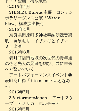
ト！！企画 構成演出
・2015年4月
SHIMIZU Bureau主催 コンテン
ポラリーダンス公演「Water
Flow」構成演出振付
・2015年4月
奈良県田原町多神社奉納朗読音楽
劇「黄泉返り イザナギとイザナ
ミ」出演
・2015年6月
表町商店街地域の次世代の青年達
の今と先人の足跡を結び、共に未来
へと繋いでいく
アートパフォーマンスイベント@
表町商店街「 i to na mi ~いとなみ
~」
・2015年7月
3PerformersJapan アートスケ
ープ アメリカ ボルチモア
・2015年7月