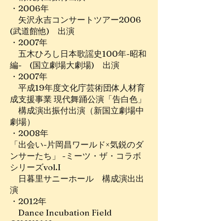
・2006年
矢沢永吉コンサートツアー2006
(武道館他) 出演
・2007年
五木ひろし日本歌謡史100年-昭和
編- (国立劇場大劇場) 出演
・2007年
平成19年度文化庁芸術団体人材育
成支援事業 現代舞踊公演「告白色」
構成演出振付出演（新国立劇場中
劇場）
・2008年
「出会い-片岡昌ワールド×気鋭のダ
ンサーたち」 -ミーツ・ザ・コラボ
シリーズvol.I
日暮里サニーホール 構成演出出
演
・2012年
Dance Incubation Field