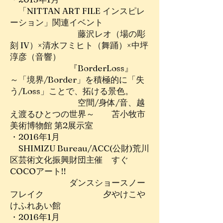
「NITTAN ART FILE インスピレ
ーション」関連イベント
藤沢レオ（場の彫
刻 IV）×清水フミヒト（舞踊）×中坪
淳彦（音響）
『BorderLoss』
～「境界/Border」を積極的に「失
う/Loss」ことで、拓ける景色。
空間/身体/音、越
え渡るひとつの世界～ 苫小牧市
美術博物館 第2展示室
・2016年1月
SHIMIZU Bureau/ACC(公財)荒川
区芸術文化振興財団主催 すぐ
COCOアート!!
ダンスショースノー
フレイク 夕やけこや
けふれあい館
・2016年1月