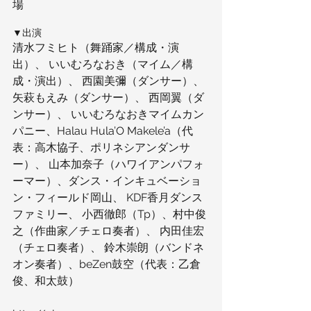
場
▼出演
清水フミヒト（舞踊家／構成・演
出）、 いいむろなおき（マイム／構
成・演出）、 西園美彌（ダンサー）、
矢萩もえみ（ダンサー）、 西岡翼（ダ
ンサー）、 いいむろなおきマイムカン
パニー、Halau Hula’O Makele’a（代
表：高木協子、ポリネシアンダンサ
ー）、 山本加奈子（ハワイアンパフォ
ーマー）、ダンス・インキュベーショ
ン・フィールド岡山、 KDF香月ダンス
ファミリー、 小西徹郎（Tp）、村中俊
之（作曲家／チェロ奏者）、 内田佳宏
（チェロ奏者）、 鈴木崇朗（バンドネ
オン奏者）、beZen鼓空（代表：乙倉
俊、和太鼓）