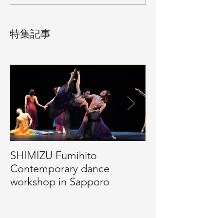
特集記事
SHIMIZU Fumihito
Well-Windanc
Contemporary dance
workshop in Sapporo