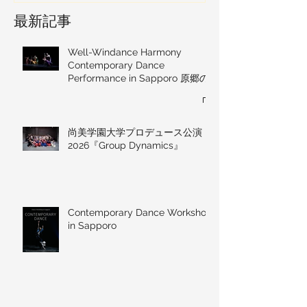
最新記事
Well-Windance Harmony
Contemporary Dance
Performance in Sapporo 原郷の
風 ― MAKE BEYOND
尚美学園大学プロデュース公演
2026『Group Dynamics』
Contemporary Dance Workshop
in Sapporo