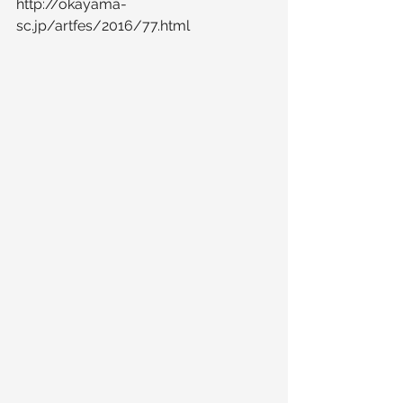
http://okayama-
sc.jp/artfes/2016/77.html