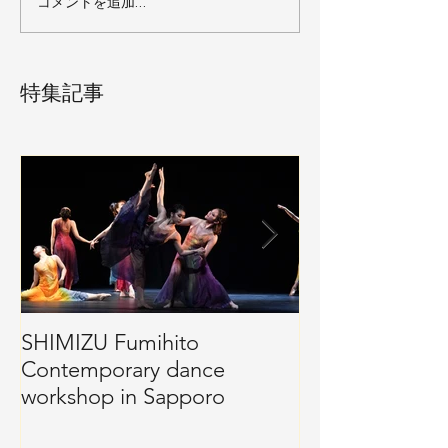
コメントを追加…
特集記事
SHIMIZU Fumihito
Well-Windanc
Contemporary dance
workshop in Sapporo