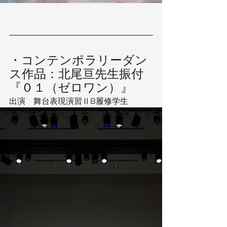
・コンテンポラリーダン
ス作品：北尾亘先生振付 
『０１（ゼロワン）』 
出演　舞台表現演習ⅡB履修学生