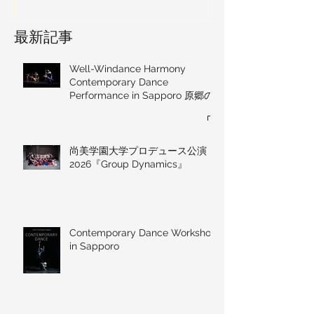
最新記事
Well-Windance Harmony
Contemporary Dance
Performance in Sapporo 原郷の
風 ― MAKE BEYOND
尚美学園大学プロデュース公演
2026『Group Dynamics』
Contemporary Dance Workshop
in Sapporo