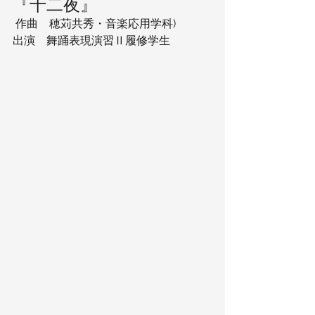
『十二夜』
 作曲　穂苅共秀・音楽応用学科) 
出演　舞踊表現演習Ⅱ履修学生