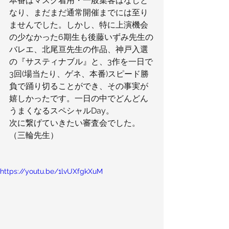
本番はマスク着用・一般集客はなしと
なり、まだまだ通常開催までには至り
ませんでした。しかし、特に上演機会
の少なかった6期生も後藤いずみ先生の
バレエ、北尾亘先生の作品、神戸入選
の『サスティナブル』と、3作を一日で
3回(場当たり、ゲネ、本番)スピード勝
負で踊り切ることができ、その事実が
嬉しかったです。一日の中でどんどん
うまくなるスペシャルDay。
次に繋げていきたい審査会でした。
（三輪先生）
https://youtu.be/1lvUXfgkXuM